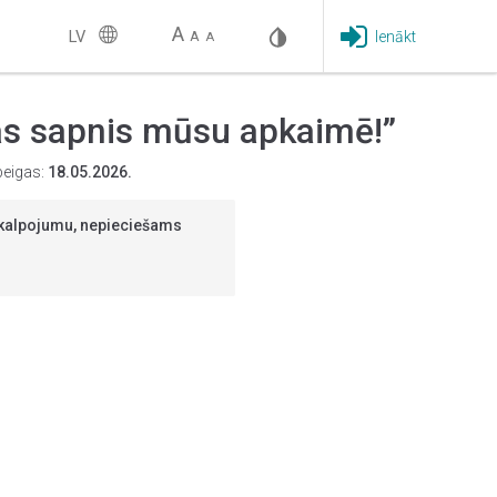
A
LV
Ienākt
A
A
pas sapnis mūsu apkaimē!”
beigas:
18.05.2026.
pakalpojumu, nepieciešams