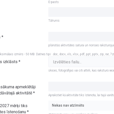
E-pasts
Tālrunis
s
*
plānotās aktivitātes satura un norises raksturoj
simālais izmērs - 50 MB. Datnes tipi: .doc,.docx,.xls,.xlsx,.pdf,.ppt,.pptx,.zip,.rar,.7zi
is izklāsts
*
skices, fotogrāfijas vai citi attēli, kas raksturo
asākuma apmeklētāji
dāvātajā aktivitātē
*
Aprakstiet kā aktivitāte tiks īstenota, lai tajā varē
 2027 mērķi tiks
Nekas nav atzīmēts
tātes īstenošanu
*