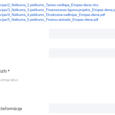
acijas/2_Nolikuma_2.
pielikums_Tames-veidlapa_
Eiropas-diena.xlsx
acijas/3_Nolikuma_3.
pielikums_Finansesanas-liguma-
projekts_Eiropas-diena.
acijas/4_Nolikuma_4.
pielikums_Ekodizaina-
vadlinijas_Eiropas-diena.pdf
acijas/5_Nolikuma_5.
pielikums_Finansu-atskaite_
Eiropas-diena.pdf
zīti *
saņēmēja datus
ktinformācija