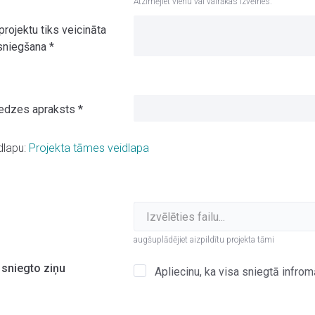
Atzīmējiet vienu vai vairākas izvēlnes.
projektu tiks veicināta
sniegšana
*
eredzes apraksts
*
dlapu:
Projekta tāmes veidlapa
augšuplādējiet aizpildītu projekta tāmi
 sniegto ziņu
Apliecinu, ka visa sniegtā infromā