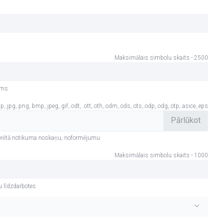
Maksimālais simbolu skaits - 2500
ums
p,.jpg,.png,.bmp,.jpeg,.gif,.odt,..ott,.oth,.odm,.ods,.ots,.odp,.odg,.otp,.asice,.eps
 iecerētā notikuma noskaņu, noformējumu
Maksimālais simbolu skaits - 1000
tu līdzdarbotes