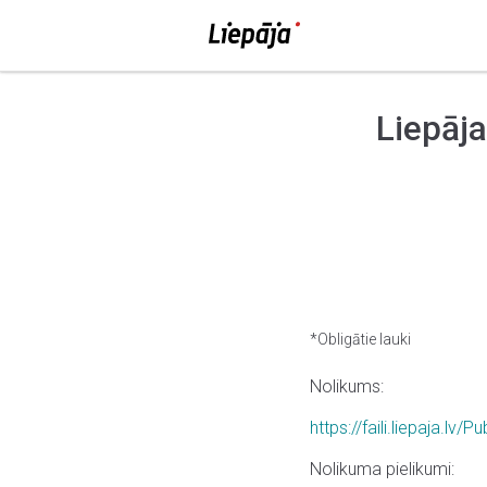
Liepāj
*Obligātie lauki
Nolikums:
https://faili.liepaja.l
Nolikuma pielikumi: