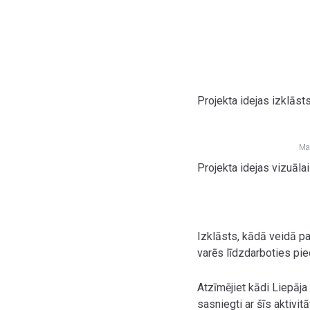
Projekta idejas izklāst
Mak
Projekta idejas vizuāla
Izklāsts, kādā veidā p
varēs līdzdarboties pie
Atzīmējiet kādi Liepāja
sasniegti ar šīs aktivi