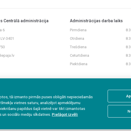
as Centrālā administrācija
Administrācijas darba laiks
a 6
Pirmdiena
8.
, LV-3401
Otrdiena
8.
750
Trešdiena
8.
iepaja.lv
Ceturtdiena
8.
Piektdiena
8.
Ap
rbotos, tā izmanto pirmās puses obligāti nepieciešamās
 tīmekļa vietnes saturu, analizējot apmeklējumu
piekrišanu papildus šajā vietnē var tikt izmantotas
N
s un sociālo mediju sīkdatnes.
Pielāgot izvēli