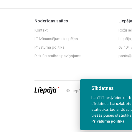
Noderīgas saites
Liepāj
Kontakti
Rožu iel
Līdzfinansējuma iespējas
Liepāja
Privātuma politika
63 404 
Piekļūstamības paziņojums
pasts@l
Sīkdatnes
© Liepājas Centrālā administrācija
Lai šī tīmekļvietne da
sīkdatnes. Lai uzlabotu
statistiku, tad ar Jūsu 
trešās puses statistika
Privātuma politika