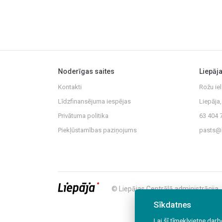
Noderīgas saites
Liepāj
Kontakti
Rožu iel
Līdzfinansējuma iespējas
Liepāja
Privātuma politika
63 404 
Piekļūstamības paziņojums
pasts@l
© Liepājas Centrālā administrācija
Sīkdatnes
Lai šī tīmekļvietne da