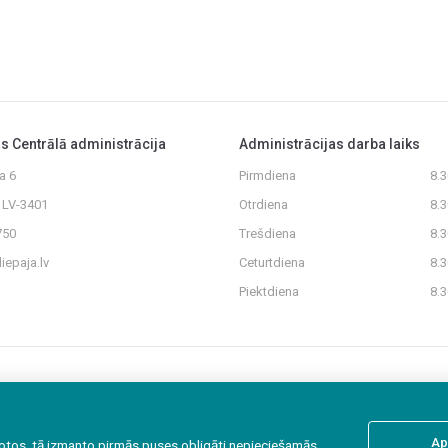
as Centrālā administrācija
Administrācijas darba laiks
a 6
Pirmdiena
8.
, LV-3401
Otrdiena
8.
750
Trešdiena
8.
iepaja.lv
Ceturtdiena
8.
Piektdiena
8.
Ap
rbotos, tā izmanto pirmās puses obligāti nepieciešamās