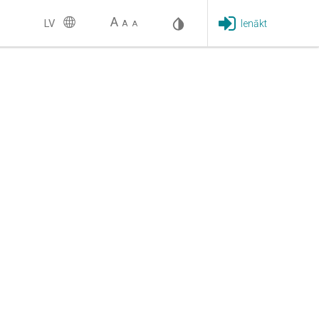
A
LV
Ienākt
A
A