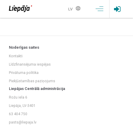
LV
Noderīgas saites
Kontakti
Līdzfinansējuma iespējas
Privātuma politika
Piekļūstamības paziņojums
Liepājas Centrālā administrācija
Rožu iela 6
Liepāja, LV-3401
63 404 750
pasts@liepaja.lv