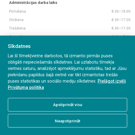
Administrācijas darba laiks
Pirmdiena
8.30–18.00
Otrdiena
8.30–17.00
Trešdiena
8.30–17.00
Ceturtdiena
8.30–17.00
Piektdiena
8.30–16.00
Sīkdatnes
Lai šī tīmekļvietne darbotos, tā izmanto pirmās puses
obligāti nepieciešamās sīkdatnes. Lai uzlabotu tīmekļa
vietnes saturu, analizējot apmeklējumu statistiku, tad ar Jūsu
piekrišanu papildus šajā vietnē var tikt izmantotas trešās
© Liepājas Centrālā administrācija
puses statistikas un sociālo mediju sīkdatnes.
Pielāgot izvēli
Privātuma politika
Apstiprināt visu
Neapstiprināt