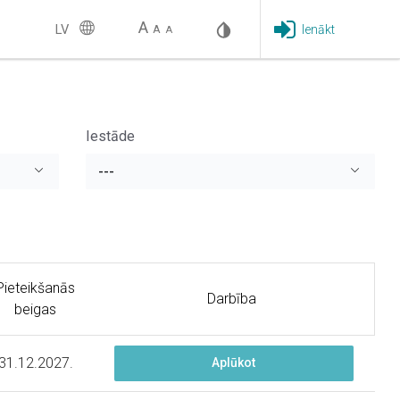
A
LV
Ienākt
A
A
Iestāde
---
Pieteikšanās
Darbība
beigas
31.12.2027.
Aplūkot