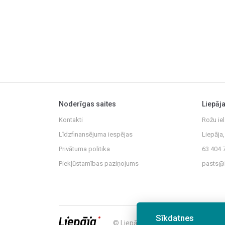
Noderīgas saites
Liepāj
Kontakti
Rožu iel
Līdzfinansējuma iespējas
Liepāja
Privātuma politika
63 404 
Piekļūstamības paziņojums
pasts@l
Sīkdatnes
© Liepājas Centrālā administrācija