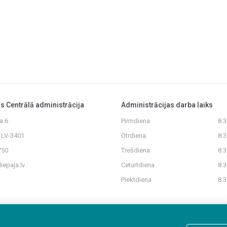
as Centrālā administrācija
Administrācijas darba laiks
a 6
Pirmdiena
8.
, LV-3401
Otrdiena
8.
750
Trešdiena
8.
iepaja.lv
Ceturtdiena
8.
Piektdiena
8.