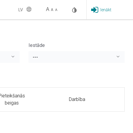
A
LV
Ienākt
A
A
Iestāde
---
Pieteikšanās
Darbība
beigas