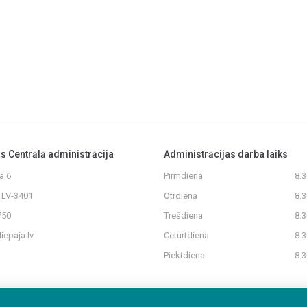
as Centrālā administrācija
Administrācijas darba laiks
a 6
Pirmdiena
8.
, LV-3401
Otrdiena
8.
750
Trešdiena
8.
iepaja.lv
Ceturtdiena
8.
Piektdiena
8.