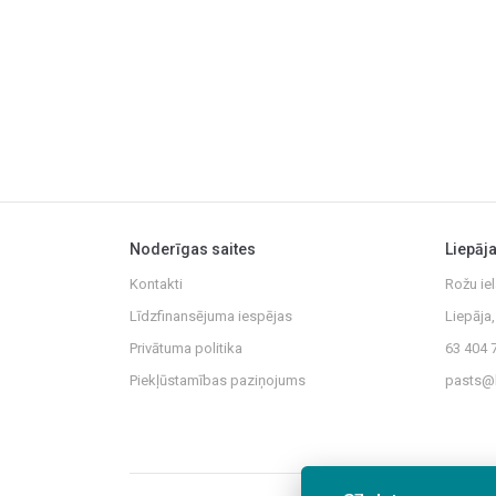
Noderīgas saites
Liepāj
Kontakti
Rožu iel
Līdzfinansējuma iespējas
Liepāja
Privātuma politika
63 404 
Piekļūstamības paziņojums
pasts@l