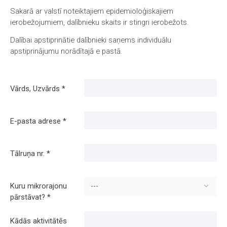
Sakarā ar valstī noteiktajiem epidemioloģiskajiem
ierobežojumiem, dalībnieku skaits ir stingri ierobežots.
Dalībai apstiprinātie dalībnieki saņems individuālu
apstiprinājumu norādītajā e pastā.
Vārds, Uzvārds
*
E-pasta adrese
*
Tālruņa nr.
*
Kuru mikrorajonu
---
pārstāvat?
*
Kādās aktivitātēs