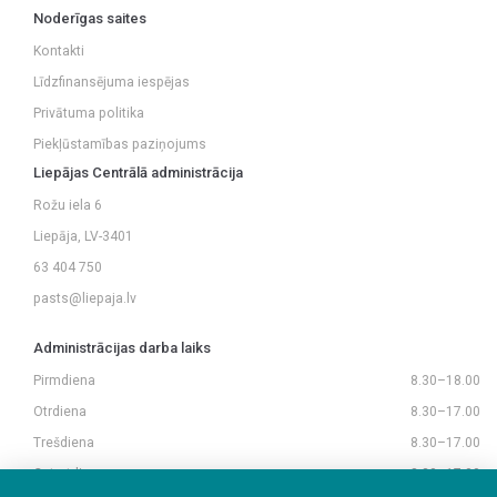
Noderīgas saites
Kontakti
Līdzfinansējuma iespējas
Privātuma politika
Piekļūstamības paziņojums
Liepājas Centrālā administrācija
Rožu iela 6
Liepāja, LV-3401
63 404 750
pasts@liepaja.lv
Administrācijas darba laiks
Pirmdiena
8.30–18.00
Otrdiena
8.30–17.00
Trešdiena
8.30–17.00
Ceturtdiena
8.30–17.00