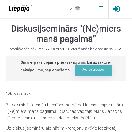
LV
Diskusijseminārs "(Ne)miers
manā pagalmā”
Pieteikšanās sākums:
22.10.2021.
| Pieteikšanās beigas:
02.12.2021.
Šis ir e-pakalpojuma priekšskatījums. Lai uzsāktu e-
Autorizēties
pakalpojumu, nepieciešams
*Obligātie lauki
3.decembrī, Latviešu biedrības namā notiks diskusijseminārs
“(Ne)miers manā pagalmā”. Sarunas vadītājs Māris Jansons,
Rīgas Apkaimju alianses valdes priekšsēdētājs.
Uz diskusijsemināru aicināti mikrorajonu aktīvie iedzīvotāji.